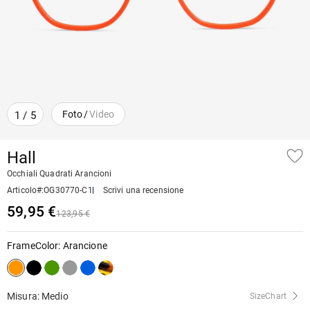
Foto
/
Video
1
/
5
Hall
Occhiali Quadrati Arancioni
Articolo#
:
OG30770-C1
Scrivi una recensione
59,95 €
123,95 €
FrameColor
:
Arancione
Misura: Medio
SizeChart