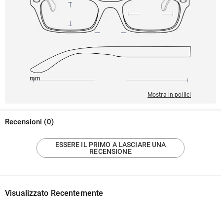
145mm
49mm
132mm
22mm
41mm
Mostra in pollici
Recensioni
(
0
)
ESSERE IL PRIMO A LASCIARE UNA
RECENSIONE
Visualizzato Recentemente