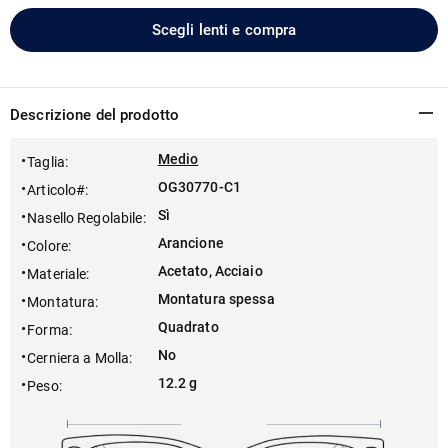
Scegli lenti e compra
Descrizione del prodotto
Medio
Taglia
:
OG30770-C1
Articolo#
:
Sì
Nasello Regolabile
:
Arancione
Colore
:
Acetato, Acciaio
Materiale
:
Montatura spessa
Montatura
:
Quadrato
Forma
:
No
Cerniera a Molla
:
12.2 g
Peso
: