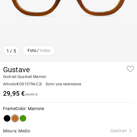
Foto
/
Video
1
/
5
Gustave
Occhiali Quadrati Marroni
Articolo#
:
OG10796-C2
Scrivi una recensione
29,95 €
56,95 €
FrameColor
:
Marrone
Misura: Medio
SizeChart