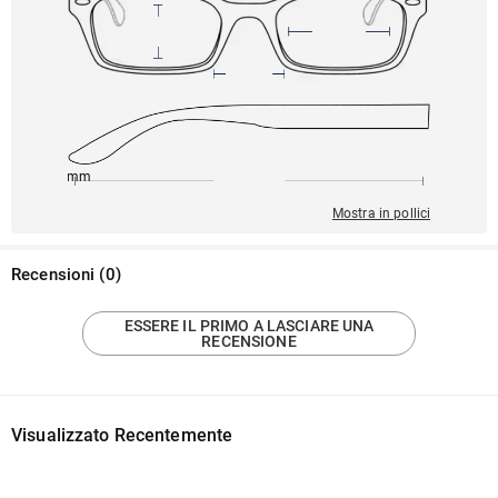
148mm
51mm
130mm
22mm
41mm
Mostra in pollici
Recensioni
(
0
)
ESSERE IL PRIMO A LASCIARE UNA
RECENSIONE
Visualizzato Recentemente