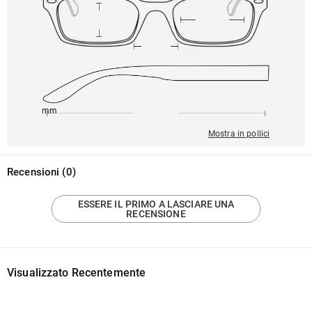
145mm
52mm
142mm
18mm
41mm
Mostra in pollici
Recensioni
(
0
)
ESSERE IL PRIMO A LASCIARE UNA
RECENSIONE
Visualizzato Recentemente