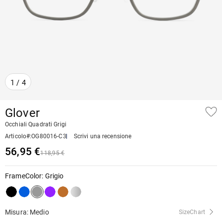
1
/
4
Glover
Occhiali Quadrati Grigi
Articolo#
:
OG80016-C3
Scrivi una recensione
56,95 €
118,95 €
FrameColor
:
Grigio
Misura: Medio
SizeChart