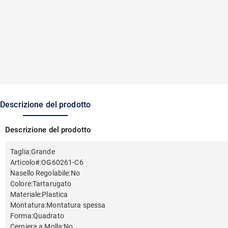
Descrizione del prodotto
Descrizione del prodotto
Taglia
:
Grande
Articolo#
:
OG60261-C6
Nasello Regolabile
:
No
Colore
:
Tartarugato
Materiale
:
Plastica
Montatura
:
Montatura spessa
Forma
:
Quadrato
Cerniera a Molla
:
No