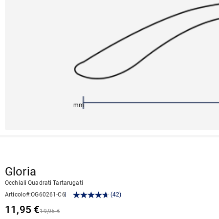
147mm
55mm
147mm
19mm
45mm
Gloria
Occhiali Quadrati Tartarugati
Articolo#
:
OG60261-C6
(
42
)
11,95 €
19,95 €