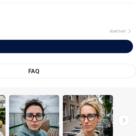
SizeChart
FAQ