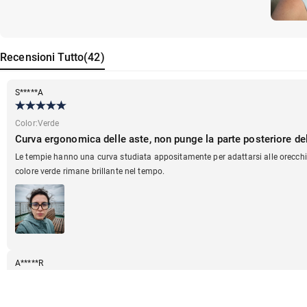
Recensioni
Tutto
(
42
)
S*****A
Color
:
Verde
Curva ergonomica delle aste, non punge la parte posteriore de
Le tempie hanno una curva studiata appositamente per adattarsi alle orecchie, 
colore verde rimane brillante nel tempo.
A*****R
Color
:
Verde