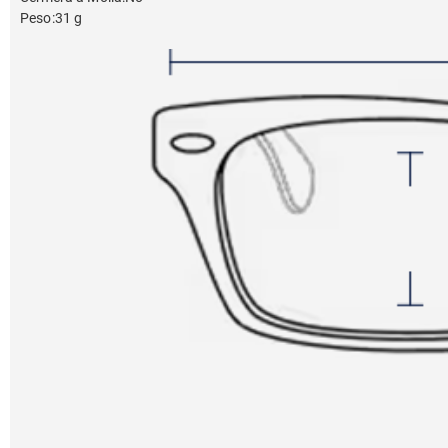
Peso
:
31 g