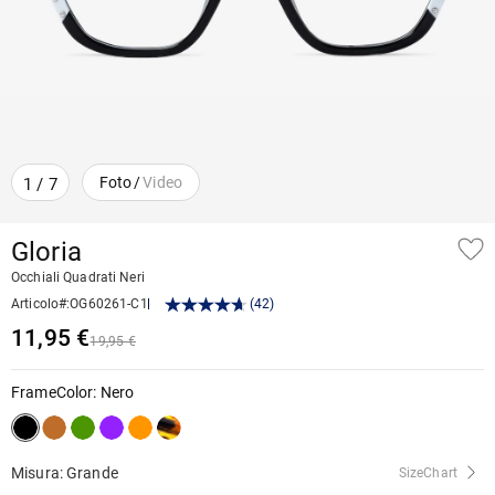
Foto
/
Video
1
/
7
Gloria
Occhiali Quadrati Neri
Articolo#
:
OG60261-C1
(
42
)
11,95 €
19,95 €
FrameColor
:
Nero
Misura: Grande
SizeChart