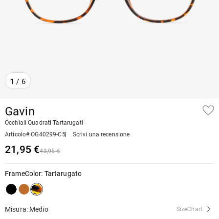
1
/
6
Gavin
Occhiali Quadrati Tartarugati
Articolo#
:
OG40299-C5
Scrivi una recensione
21,95 €
43,95 €
FrameColor
:
Tartarugato
Misura: Medio
SizeChart