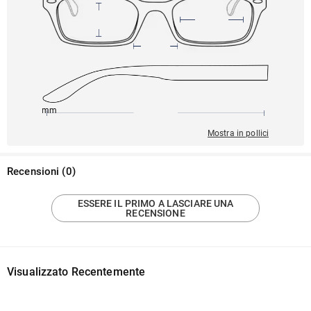
140mm
52mm
133mm
14mm
45mm
Mostra in pollici
Recensioni
(
0
)
ESSERE IL PRIMO A LASCIARE UNA
RECENSIONE
Visualizzato Recentemente