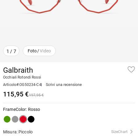
Foto
/
Video
1
/
7
Galbraith
Occhiali Rotondi Rossi
Articolo#
:
OG50234-C4
Scrivi una recensione
115,95 €
197,95 €
FrameColor
:
Rosso
Misura: Piccolo
SizeChart