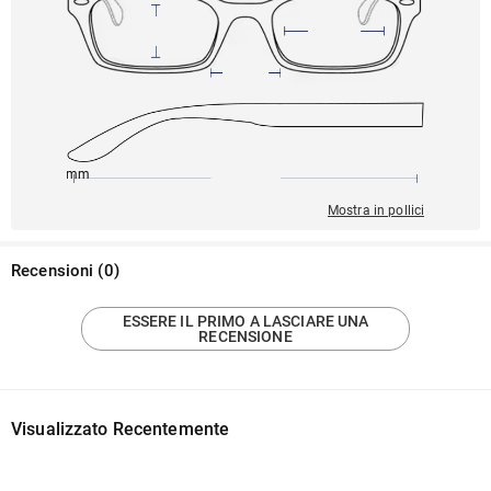
145mm
46mm
137mm
21mm
42mm
Mostra in pollici
Recensioni
(
0
)
ESSERE IL PRIMO A LASCIARE UNA
RECENSIONE
Visualizzato Recentemente