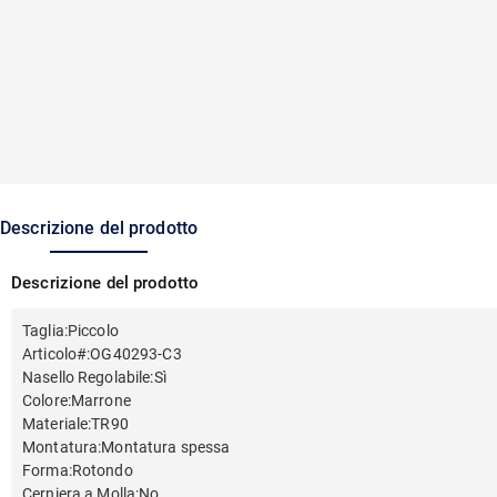
Descrizione del prodotto
Descrizione del prodotto
Taglia
:
Piccolo
Articolo#
:
OG40293-C3
Nasello Regolabile
:
Sì
Colore
:
Marrone
Materiale
:
TR90
Montatura
:
Montatura spessa
Forma
:
Rotondo
Cerniera a Molla
:
No