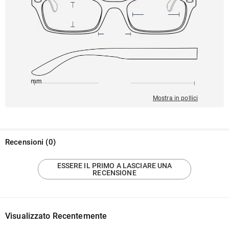
145mm
52mm
139mm
21mm
40mm
Mostra in pollici
Recensioni
(
0
)
ESSERE IL PRIMO A LASCIARE UNA
RECENSIONE
Visualizzato Recentemente