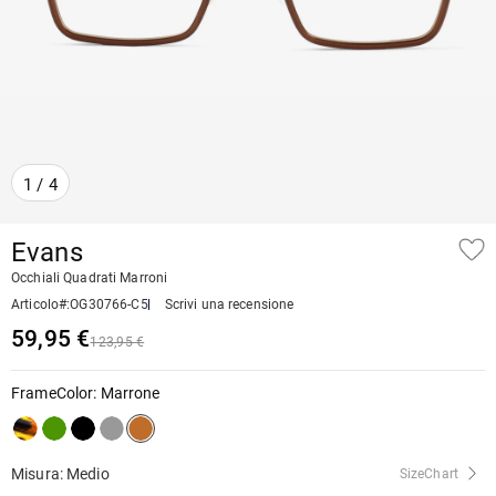
1
/
4
Evans
Occhiali Quadrati Marroni
Articolo#
:
OG30766-C5
Scrivi una recensione
59,95 €
123,95 €
FrameColor
:
Marrone
Misura: Medio
SizeChart