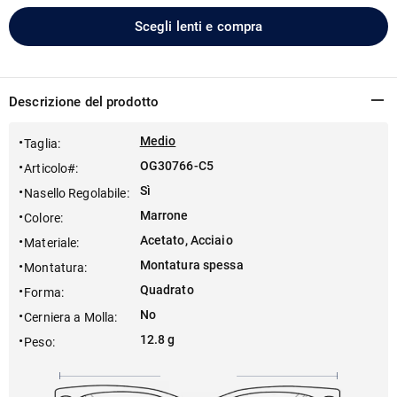
Scegli lenti e compra
Descrizione del prodotto
Medio
Taglia
:
OG30766-C5
Articolo#
:
Sì
Nasello Regolabile
:
Marrone
Colore
:
Acetato, Acciaio
Materiale
:
Montatura spessa
Montatura
:
Quadrato
Forma
:
No
Cerniera a Molla
:
12.8 g
Peso
: