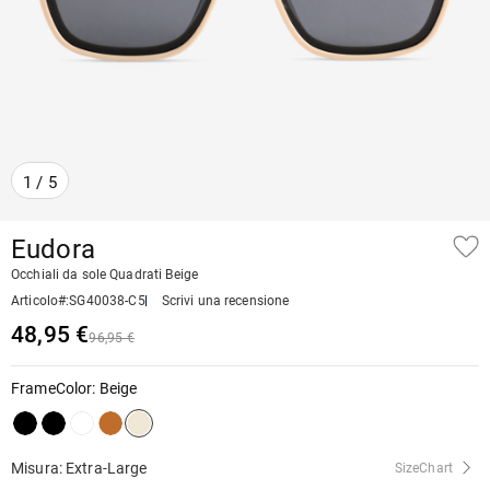
1
/
5
Eudora
Occhiali da sole Quadrati Beige
Articolo#
:
SG40038-C5
Scrivi una recensione
48,95 €
96,95 €
FrameColor
:
Beige
Misura: Extra-Large
SizeChart