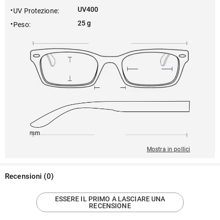
UV400
UV Protezione
:
25 g
Peso
:
142mm
60mm
142mm
12mm
53mm
Mostra in pollici
Recensioni
(
0
)
ESSERE IL PRIMO A LASCIARE UNA
RECENSIONE