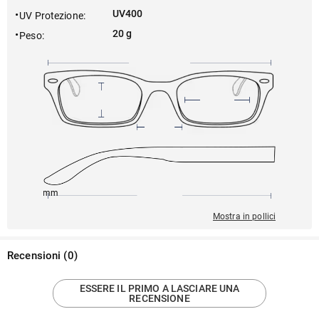
UV400
UV Protezione
:
20 g
Peso
:
145mm
58mm
152mm
17mm
45mm
Mostra in pollici
Recensioni
(
0
)
ESSERE IL PRIMO A LASCIARE UNA
RECENSIONE