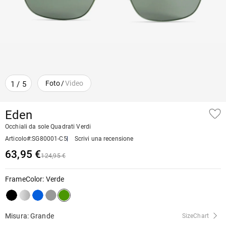
Foto
/
Video
1
/
5
Eden
Occhiali da sole Quadrati Verdi
Articolo#
:
SG80001-C5
Scrivi una recensione
63,95 €
124,95 €
FrameColor
:
Verde
Misura: Grande
SizeChart