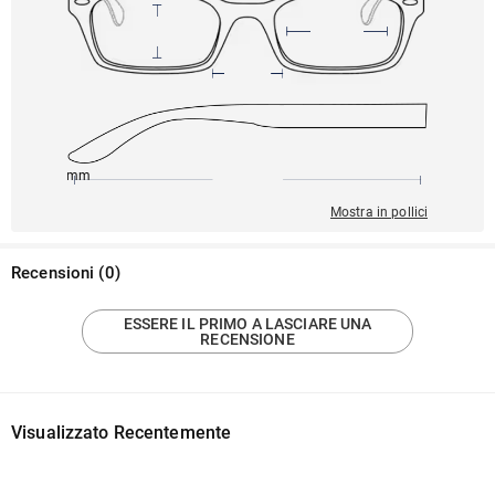
149mm
51mm
142mm
11mm
42mm
Mostra in pollici
Recensioni
(
0
)
ESSERE IL PRIMO A LASCIARE UNA
RECENSIONE
Visualizzato Recentemente