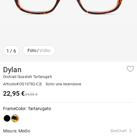
Foto
/
Video
1
/
6
Dylan
Occhiali Quadrati Tartarugati
Articolo#
:
OG10782-C2
Scrivi una recensione
22,95 €
39,95 €
FrameColor
:
Tartarugato
Misura: Medio
SizeChart