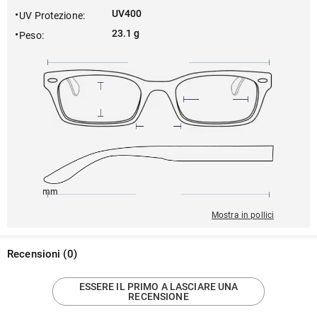
UV400
UV Protezione
:
23.1 g
Peso
:
145mm
54mm
142mm
20mm
38mm
Mostra in pollici
Recensioni
(
0
)
ESSERE IL PRIMO A LASCIARE UNA
RECENSIONE