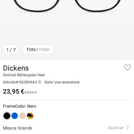
Foto
/
Video
1
/
7
Dickens
Occhiali Rettangolari Neri
Articolo#
:
OG30694-C1
Scrivi una recensione
23,95 €
45,95 €
FrameColor
:
Nero
Misura: Grande
SizeChart