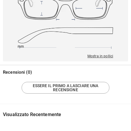
145mm
54mm
136mm
17mm
39mm
Mostra in pollici
Recensioni
(
0
)
ESSERE IL PRIMO A LASCIARE UNA
RECENSIONE
Visualizzato Recentemente