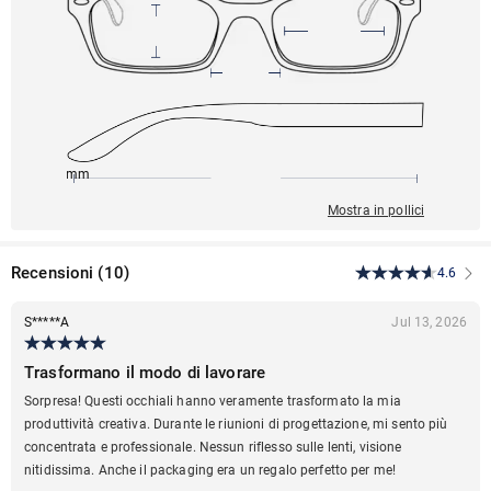
145mm
56mm
137mm
19mm
42mm
Mostra in pollici
Recensioni
(
10
)
4.6
S*****A
Jul 13, 2026
Trasformano il modo di lavorare
Sorpresa! Questi occhiali hanno veramente trasformato la mia
produttività creativa. Durante le riunioni di progettazione, mi sento più
concentrata e professionale. Nessun riflesso sulle lenti, visione
nitidissima. Anche il packaging era un regalo perfetto per me!