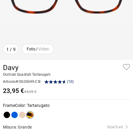
Foto
/
Video
1
/
9
Davy
Occhiali Quadrati Tartarugati
Articolo#
:
OG30699-C5
(
10
)
23,95 €
45,95 €
FrameColor
:
Tartarugato
Misura: Grande
SizeChart