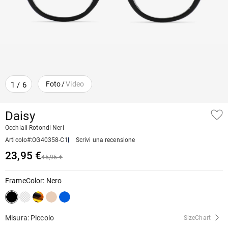
Foto
/
Video
1
/
6
Daisy
Occhiali Rotondi Neri
Articolo#
:
OG40358-C1
Scrivi una recensione
23,95 €
45,95 €
FrameColor
:
Nero
Misura: Piccolo
SizeChart