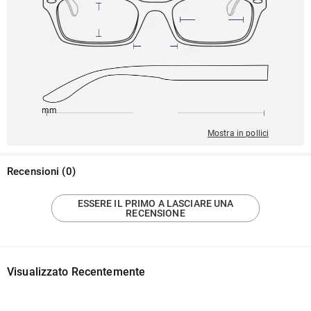
145mm
47mm
134mm
21mm
38mm
Mostra in pollici
Recensioni
(
0
)
ESSERE IL PRIMO A LASCIARE UNA
RECENSIONE
Visualizzato Recentemente