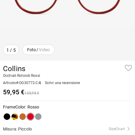
Foto
/
Video
1
/
5
Collins
Occhiali Rotondi Rossi
Articolo#
:
OG30772-C4
Scrivi una recensione
59,95 €
123,95 €
FrameColor
:
Rosso
Misura: Piccolo
SizeChart