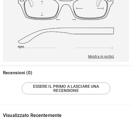
145mm
47mm
137mm
20mm
40mm
Mostra in pollici
Recensioni
(
0
)
ESSERE IL PRIMO A LASCIARE UNA
RECENSIONE
Visualizzato Recentemente