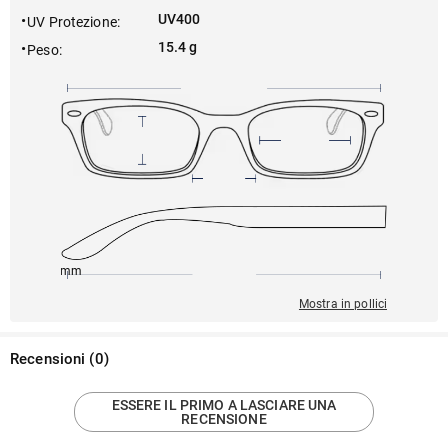
UV400
UV Protezione
:
15.4 g
Peso
:
145mm
50mm
134mm
20mm
45mm
Mostra in pollici
Recensioni
(
0
)
ESSERE IL PRIMO A LASCIARE UNA
RECENSIONE