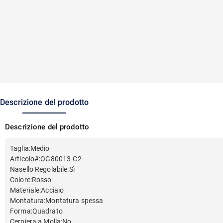
Descrizione del prodotto
Descrizione del prodotto
Taglia
:
Medio
Articolo#
:
OG80013-C2
Nasello Regolabile
:
Sì
Colore
:
Rosso
Materiale
:
Acciaio
Montatura
:
Montatura spessa
Forma
:
Quadrato
Cerniera a Molla
:
No