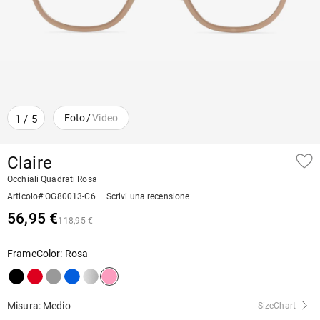
Foto
/
Video
1
/
5
Claire
Occhiali Quadrati Rosa
Articolo#
:
OG80013-C6
Scrivi una recensione
56,95 €
118,95 €
FrameColor
:
Rosa
Misura: Medio
SizeChart