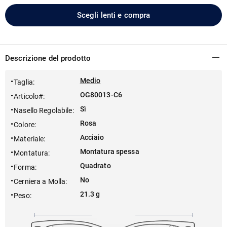
Scegli lenti e compra
Descrizione del prodotto
Medio
Taglia
:
OG80013-C6
Articolo#
:
Sì
Nasello Regolabile
:
Rosa
Colore
:
Acciaio
Materiale
:
Montatura spessa
Montatura
:
Quadrato
Forma
:
No
Cerniera a Molla
:
21.3 g
Peso
: