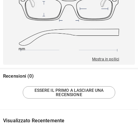
145mm
51mm
145mm
19mm
42mm
Mostra in pollici
Recensioni
(
0
)
ESSERE IL PRIMO A LASCIARE UNA
RECENSIONE
Visualizzato Recentemente