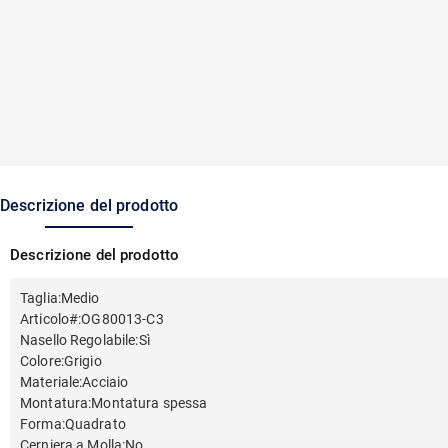
Descrizione del prodotto
Descrizione del prodotto
Taglia
:
Medio
Articolo#
:
OG80013-C3
Nasello Regolabile
:
Sì
Colore
:
Grigio
Materiale
:
Acciaio
Montatura
:
Montatura spessa
Forma
:
Quadrato
Cerniera a Molla
:
No