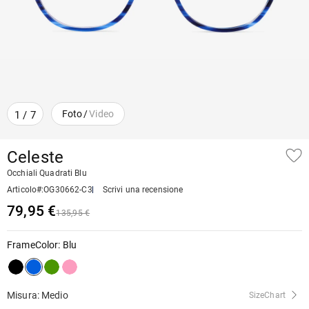
Foto
/
Video
1
/
7
Celeste
Occhiali Quadrati Blu
Articolo#
:
OG30662-C3
Scrivi una recensione
79,95 €
135,95 €
FrameColor
:
Blu
Misura: Medio
SizeChart