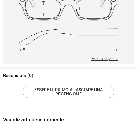
145mm
52mm
141mm
18mm
44mm
Mostra in pollici
Recensioni
(
0
)
ESSERE IL PRIMO A LASCIARE UNA
RECENSIONE
Visualizzato Recentemente