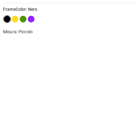
FrameColor
:
Nero
Misura: Piccolo
Recensioni
Recensione
4.6
Domanda