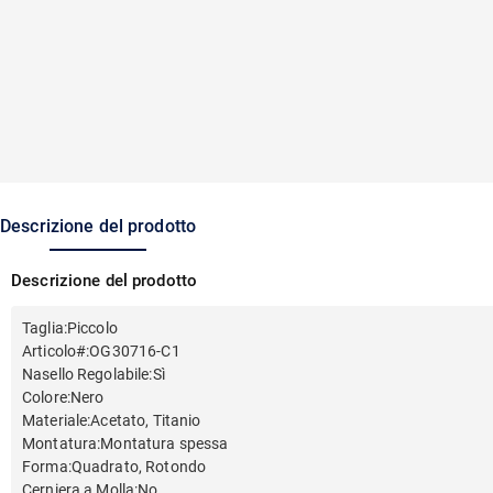
Descrizione del prodotto
Descrizione del prodotto
Taglia
:
Piccolo
Articolo#
:
OG30716-C1
Nasello Regolabile
:
Sì
Colore
:
Nero
Materiale
:
Acetato, Titanio
Montatura
:
Montatura spessa
Forma
:
Quadrato, Rotondo
Cerniera a Molla
:
No