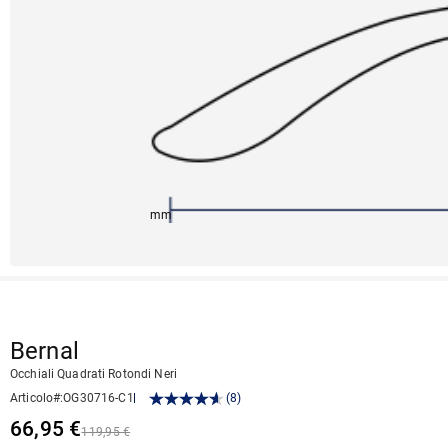
147mm
43mm
140mm
26mm
43mm
Bernal
Occhiali Quadrati Rotondi Neri
Articolo#
:
OG30716-C1
(
8
)
66,95 €
119,95 €