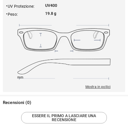
UV400
UV Protezione
:
19.8 g
Peso
:
145mm
54mm
138mm
16mm
43mm
Mostra in pollici
Recensioni
(
0
)
ESSERE IL PRIMO A LASCIARE UNA
RECENSIONE