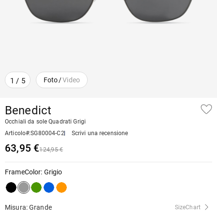
Foto
/
Video
1
/
5
Benedict
Occhiali da sole Quadrati Grigi
Articolo#
:
SG80004-C2
Scrivi una recensione
63,95 €
124,95 €
FrameColor
:
Grigio
Misura: Grande
SizeChart