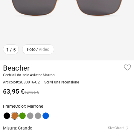
Foto
/
Video
1
/
5
Beacher
Occhiali da sole Aviator Marroni
Articolo#
:
SG80016-C2
Scrivi una recensione
63,95 €
124,95 €
FrameColor
:
Marrone
Misura: Grande
SizeChart