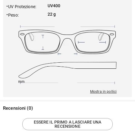
UV400
UV Protezione
:
22 g
Peso
:
150mm
57mm
145mm
18mm
47mm
Mostra in pollici
Recensioni
(
0
)
ESSERE IL PRIMO A LASCIARE UNA
RECENSIONE