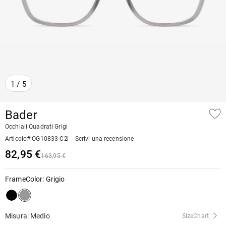
1
/
5
Bader
Occhiali Quadrati Grigi
Articolo#
:
OG10833-C2
Scrivi una recensione
82,95 €
163,95 €
FrameColor
:
Grigio
Misura: Medio
SizeChart