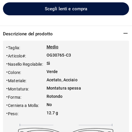
Scegli lenti e compra
Descrizione del prodotto
Medio
Taglia
:
OG30765-C3
Articolo#
:
Sì
Nasello Regolabile
:
Verde
Colore
:
Acetato, Acciaio
Materiale
:
Montatura spessa
Montatura
:
Rotondo
Forma
:
No
Cerniera a Molla
:
12.7 g
Peso
: