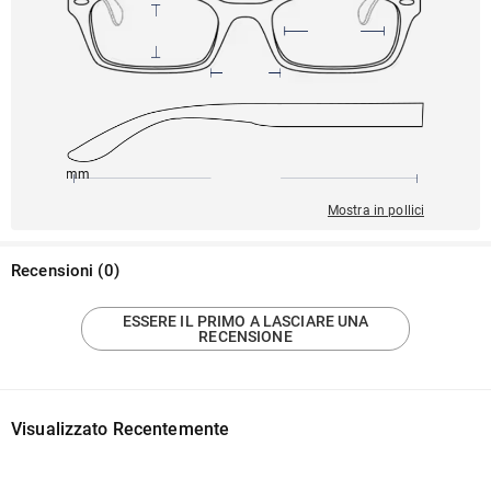
145mm
49mm
138mm
25mm
45mm
Mostra in pollici
Recensioni
(
0
)
ESSERE IL PRIMO A LASCIARE UNA
RECENSIONE
Visualizzato Recentemente