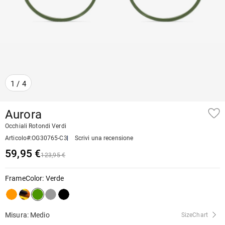
1
/
4
Aurora
Occhiali Rotondi Verdi
Articolo#
:
OG30765-C3
Scrivi una recensione
59,95 €
123,95 €
FrameColor
:
Verde
Misura: Medio
SizeChart