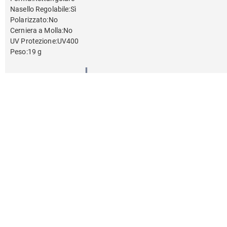
Nasello Regolabile
:
Sì
Polarizzato
:
No
Cerniera a Molla
:
No
UV Protezione
:
UV400
Peso
:
19 g