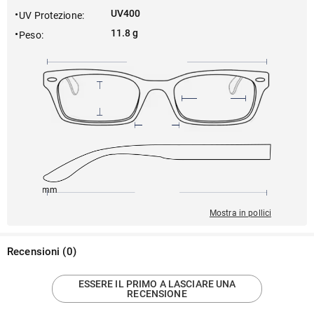
UV400
UV Protezione
:
11.8 g
Peso
:
145mm
52mm
139mm
19mm
47mm
Mostra in pollici
Recensioni
(
0
)
ESSERE IL PRIMO A LASCIARE UNA
RECENSIONE