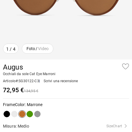
Foto
/
Video
1
/
4
Augus
Occhiali da sole Cat Eye Marroni
Articolo#
:
SG30122-C3
Scrivi una recensione
72,95 €
134,95 €
FrameColor
:
Marrone
Misura: Medio
SizeChart