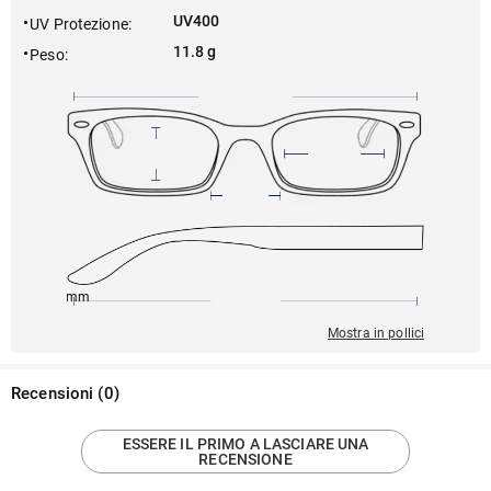
UV400
UV Protezione
:
11.8 g
Peso
:
145mm
52mm
139mm
19mm
47mm
Mostra in pollici
Recensioni
(
0
)
ESSERE IL PRIMO A LASCIARE UNA
RECENSIONE