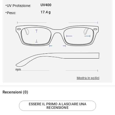
UV400
UV Protezione
:
17.4 g
Peso
:
145mm
60mm
150mm
18mm
56mm
Mostra in pollici
Recensioni
(
0
)
ESSERE IL PRIMO A LASCIARE UNA
RECENSIONE