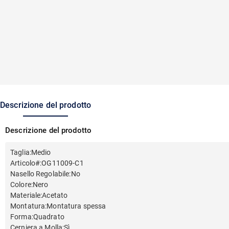
Descrizione del prodotto
Descrizione del prodotto
Taglia
:
Medio
Articolo#
:
OG11009-C1
Nasello Regolabile
:
No
Colore
:
Nero
Materiale
:
Acetato
Montatura
:
Montatura spessa
Forma
:
Quadrato
Cerniera a Molla
:
Sì