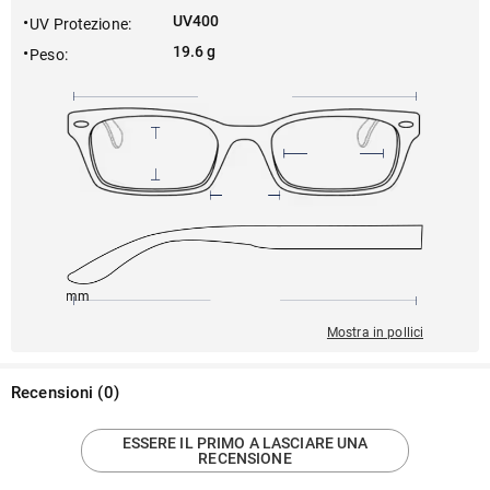
UV400
UV Protezione
:
19.6 g
Peso
:
145mm
57mm
144mm
18mm
41mm
Mostra in pollici
Recensioni
(
0
)
ESSERE IL PRIMO A LASCIARE UNA
RECENSIONE