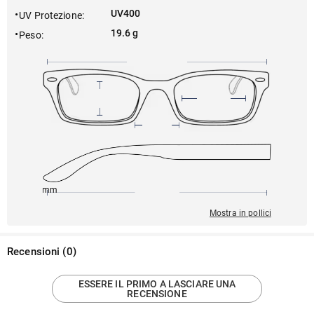
UV400
UV Protezione
:
19.6 g
Peso
:
145mm
57mm
144mm
18mm
41mm
Mostra in pollici
Recensioni
(
0
)
ESSERE IL PRIMO A LASCIARE UNA
RECENSIONE