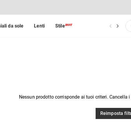
iali da sole
Lenti
Stile
Chi siamo
Nessun prodotto corrisponde ai tuoi criteri. Cancella i f
Reimposta filt