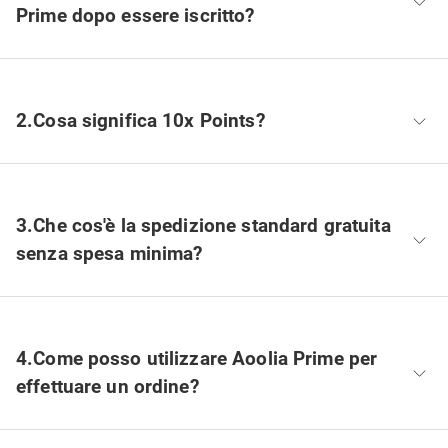
Prime dopo essere iscritto?
Aoolia Prime non è rimborsabile.
2.Cosa significa 10x Points?
Significa che otterrai 10 volte di punti dall'ordine che hai
pagato. Ad esempio, se hai pagato 100€ per il tuo ordine,
3.Che cos'è la spedizione standard gratuita
riceverai 1000 punti, che equivale a 10€ per il tuo prossimo
senza spesa minima?
acquisto.
Per la maggior parte dei paesi, offriamo la spedizione
standard gratuita.
4.Come posso utilizzare Aoolia Prime per
effettuare un ordine?